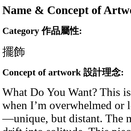
Name & Concept of
Category 作品屬性:
擺飾
Concept of artwork 設計理念:
What Do You Want? This is 
when I’m overwhelmed or los
—unique, but distant. The mo