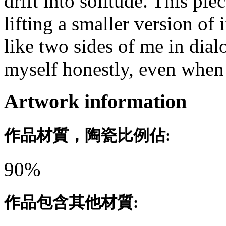
drift into solitude. This pi
lifting a smaller version of 
like two sides of me in dial
myself honestly, even when
Artwork information
作品材質，陶瓷比例佔:
90%
作品包含其他材質: